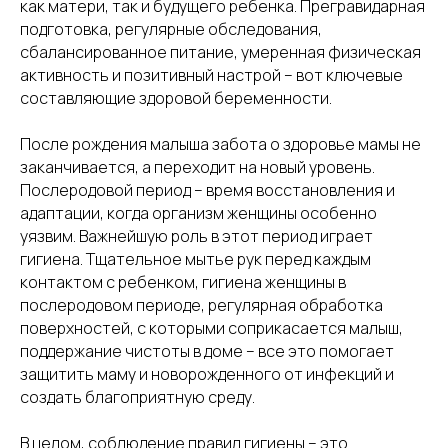
как матери, так и будущего ребенка. Прегравидарная
подготовка, регулярные обследования,
сбалансированное питание, умеренная физическая
активность и позитивный настрой – вот ключевые
составляющие здоровой беременности.
После рождения малыша забота о здоровье мамы не
заканчивается, а переходит на новый уровень.
Послеродовой период – время восстановления и
адаптации, когда организм женщины особенно
уязвим. Важнейшую роль в этот период играет
гигиена. Тщательное мытье рук перед каждым
контактом с ребенком, гигиена женщины в
послеродовом периоде, регулярная обработка
поверхностей, с которыми соприкасается малыш,
поддержание чистоты в доме – все это помогает
защитить маму и новорожденного от инфекций и
создать благоприятную среду.
В целом, соблюдение правил гигиены – это