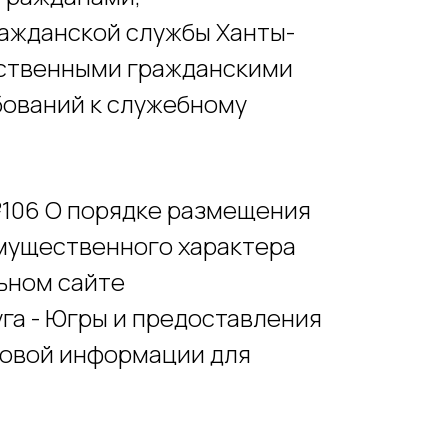
ажданской службы Ханты-
рственными гражданскими
бований к служебному
№106 О порядке размещения
имущественного характера
ьном сайте
га - Югры и предоставления
совой информации для