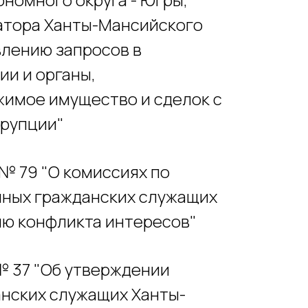
атора Ханты-Мансийского
влению запросов в
ии и органы,
имое имущество и сделок с
ррупции"
 № 79 "О комиссиях по
нных гражданских служащих
ию конфликта интересов"
 № 37 "Об утверждении
анских служащих Ханты-