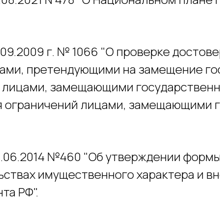
.09.2009 г. № 1066 "О проверке достов
ами, претендующими на замещение го
и лицами, замещающими государствен
я ограничений лицами, замещающими 
3.06.2014 №460 "Об утверждении формы 
ьствах имущественного характера и в
та РФ".