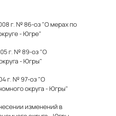
08 г. № 86-оз "О мерах по
круге - Югре"
05 г. № 89-оз "О
круга - Югры"
4 г. № 97-оз "О
омного округа - Югры"
внесении изменений в
номного округа - Югры,