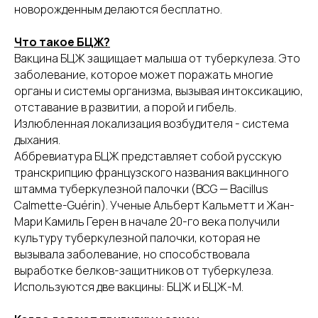
новорожденным делаются бесплатно.
Что такое БЦЖ?
Вакцина БЦЖ защищает малыша от туберкулеза. Это
заболевание, которое может поражать многие
органы и системы организма, вызывая интоксикацию,
отставание в развитии, а порой и гибель.
Излюбленная локализация возбудителя - система
дыхания.
Аббревиатура БЦЖ представляет собой русскую
транскрипцию французского названия вакцинного
штамма туберкулезной палочки (BCG — Bacillus
Calmette-Guérin). Ученые Альберт Кальметт и Жан-
Мари Камиль Герен в начале 20-го века получили
культуру туберкулезной палочки, которая не
вызывала заболевание, но способствовала
выработке белков-защитников от туберкулеза.
Используются две вакцины: БЦЖ и БЦЖ-М.