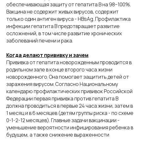
обеспечивающая защиту от гепатита В на 98–100%.
Вакцина не содержит живых вирусов, содержит
только один антиген вируса - HBsAg. Профилактика
инфекции гепатита В предотвращает развитие
осложнений, в том числе развитие хронических
заболеваний печени и рака.
Когда делают прививку и зачем
Прививка от гепатита новорожденным проводится в
родильном зале в конце второго часа жизни
новорожденного. Она помогает защитить детей от
заражения вирусом. Согласно Национальному
календарю профилактических прививок Российской
Федерации первая прививка против гепатита В
должна проводиться в первые 24 часа жизни, затем в
1 месяц и в 6 месяцев (детям группы риска - по схеме
0-1-2-12 месяцев). Главные задачи вакцинации -
уменьшение вероятности инфицирования ребенка в
будущем, а также снижение выраженности