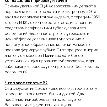
Когда делают прививку и зачем
Прививку вакциной БЦЖ новорожденным делают в
первые дни жизни, еще до выписки из роддома. Эта
вакцина используется очень давно, с середины 1950-
х годов. БЦЖ до сих пор остается единственным
средством профилактики туберкулеза и его
осложнений. Введённая строго внутрикожно в
нужной форме доза вызывает уплотнение и
последующее образование корочки. На месте
прокола формирует рубчик. Этот процесс, в норме,
длится до 4 месяцев. Привитые дети более
устойчивы к инфицированию туберкулезом, а при
заболевании процесс у них протекает без тяжелых
осложнений.
Что такое гепатит B?
Эта вирусная инфекция чаще всего встречается у
взрослых, но она может быть и у детей. Для
профилактики заболевания используется
безопасная и эффективная вакцина,